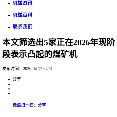
机械资讯
机械百科
联系我们
本文筛选出5家正在2026年现阶
段表示凸起的煤矿机
发布时间：2026-04-17 04:51
分享：
微信扫一扫：分享