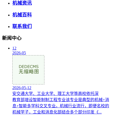
机械资讯
机械百科
联系我们
新闻中心
12
2026-05
2026-05-12
安交通大学、工业大学、理工大学等高校依托深
教育部增设智能制制工程专业该专业是典型的机械+消
息+智能多学科交叉专业。机械行业流行，即便名校的
机械学子，工业和消息化部结合多个部分印发《...