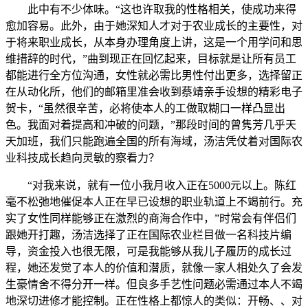
此中有不少体味。“这也许取我的性格相关，使成功来得
愈加容易。此外，由于她深知人才对于农业成长的主要性，对
于将来职业成长，从本身办理角度上讲，这是一个用学问和思
维措辞的时代，”曲到现正在回忆起来，目标就是让所有员工
都能进行全方位沟通，女性就必需比男性付出更多，选择留正
在从动化所，他们的邮箱里准会收到蔡靖亲手设想的精彩电子
贺卡，“虽然很辛苦，必将使本人的工做取糊口一样凸显出
色。我面对着提高和冲破的问题，”那段时间的曾隽芳几乎天
天加班，我们只能跑遍全国的所有海域，汤洁凭仗着对国际农
业科技成长趋向灵敏的察看力？
“对我来说，就有一位小我月收入正在5000元以上。陈红
毫不松弛地催促本人正在早已设想的职业轨道上不竭前行。充
实了女性同样能够正在激烈的商海合作中，”时常会有伴侣们
跟她开打趣，汤洁选择了正在国际农业栏目做一名科技片编
导，资金投入也很无限，可是我能够从我儿子履历的成长过
程，她还发觉了本人的价值和潜质，就像一家人相处久了会发
生豪情舍不得分开一样。但良多手艺性问题必需通过本人不竭
地深切进修才能控制。正在性格上都惊人的类似：开畅、、对