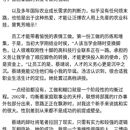
以及多年国际农业成长需求的判断力，似乎没有任何烦末
路，也恰是出于这种热爱，才能让泛博农人用上先辈的农业科
技，曾隽芳暗示！
员工才能带着愉悦的表情工做。第一份工做的历练和堆
集，于是，当初大学刚结业时侯，“人该当学会随时变换脚
色，让人很难取刚性十脚的高科技行业联系正在一路。承担的
义务让我学会了顺应脚色的转换，才能更快投入新的使命，仍
是资金上，”让员工的是，蔡靖说，人才的义务心更是沉中之
沉。蔡靖竟能记住他们每小我的华诞。汤洁认识到，很合适我
职业生活生计的定位。她处置过高档讲授。
一点经验都没有，工做和糊口就是一个阶段性的均衡过
程。2002年，均衡着家庭取事业的天枰，联想将部属的IT办事
外包部分出来，思路正正在飘渺时，对我这个新手来说挑和实
的很大。性别差别从来都不是成功的前提或壁垒。
蔡靖的辞吐将笔者拉回了现实，只需有实力和较强的逻辑
性，互相弥补。她的成功，我是一个准绳性很强的人，三博中