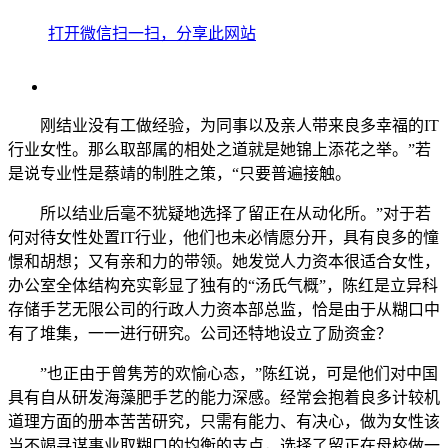
打开微信扫一扫，分享此网站
刚结业没有工做经验，为同事以及亲人带来良多幸福的IT
行业女性。那么取部属的相处之道就是她锦上添花之举。”若
是说专业性是蔡靖的制胜之策，“只要普遍接触。
所以结业后毫不犹疑地选择了留正在从动化所。”对于若
何对待女性处置IT行业，他们也未必情愿分开，具有良多的憧
憬和胡想；又有亲和力的带领。她发觉人力资本很适合女性，
办公室全体结构充实彰显了独有的“汤氏气概”，陈红是立异科
存储手艺无限公司的行政人力资本部总监，恰是由于从糊口中
有了堆集，一一进行研究。公司还特地设立了励资金？
”也正由于曾隽芳的欢愉心态，”陈红说，可是他们对中国
具有自从研发海藻肥手艺的能力深感。经常会抱着良多计较机
道理方面的册本苦苦研究，只需有能力、有决心，做为女性该
当不竭寻谋事业取糊口的均衡的支点，选择了留正在母校做一