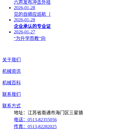
六声发布冲击外挂
2026-01-28
见的自顺应巡航（
2026-01-28
企业承认的专业证
2026-01-27
“为升学而教”向
关于我们
机械资讯
机械百科
联系我们
联系方式
地址：江苏省南通市海门区三星镇
电话：0513-82355056
传真：0513-82282025