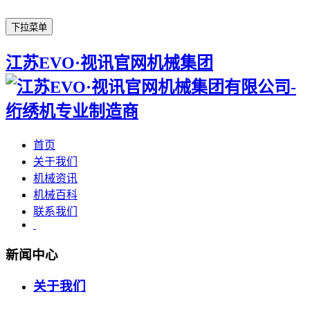
下拉菜单
江苏EVO·视讯官网机械集团
首页
关于我们
机械资讯
机械百科
联系我们
新闻中心
关于我们