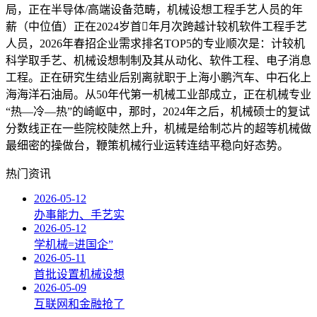
局，正在半导体/高端设备范畴，机械设想工程手艺人员的年
薪（中位值）正在2024岁首年月次跨越计较机软件工程手艺
人员，2026年春招企业需求排名TOP5的专业顺次是：计较机
科学取手艺、机械设想制制及其从动化、软件工程、电子消息
工程。正在研究生结业后别离就职于上海小鹏汽车、中石化上
海海洋石油局。从50年代第一机械工业部成立，正在机械专业
“热—冷—热”的崎岖中，那时，2024年之后，机械硕士的复试
分数线正在一些院校陡然上升，机械是给制芯片的超等机械做
最细密的操做台，鞭策机械行业运转连结平稳向好态势。
热门资讯
2026-05-12
办事能力、手艺实
2026-05-12
学机械=进国企”
2026-05-11
首批设置机械设想
2026-05-09
互联网和金融抢了