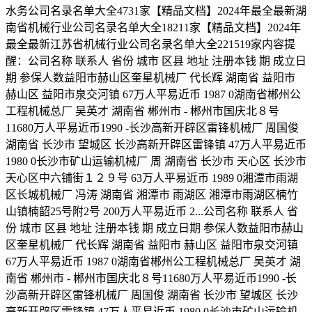
水务公司名录名单大全4731家【精品文档】2024年最全最新湖
南省机械行业公司名录名单大全18211家【精品文档】2024年
最全最新江苏省机械行业公司名录名单大全221519家内容提
醒：公司名称 联系人 省份 城市 区县 地址 注册本钱 期 成立日
期 参保人数益阳市赫山区奎星机械厂 代长辉 湖南省 益阳市
赫山区 益阳市泉交河镇 67万人平易近币 1987 0湖南省郴州公
工程机械总厂 吴英才 湖南省 郴州市 - 郴州市国庆北８号
11680万人平易近币1990 -长沙高新开辟区雷锋机械厂 周国俊
湖南省 长沙市 望城区 长沙高新开辟区雷锋镇 47万人平易近币
1980 0长沙市矿山运输机械厂 周 湖南省 长沙市 天心区 长沙市
天心区中六铺街１２９号 63万人平易近币 1989 0湘潭市雨湖
区长城机械厂 冯涛 湖南省 湘潭市 雨湖区 湘潭市雨湖区楠竹
山镇楠韶25号附2号 200万人平易近币 2...公司名称 联系人 省
份 城市 区县 地址 注册本钱 期 成立日期 参保人数益阳市赫山
区奎星机械厂 代长辉 湖南省 益阳市 赫山区 益阳市泉交河镇
67万人平易近币 1987 0湖南省郴州公工程机械总厂 吴英才 湖
南省 郴州市 - 郴州市国庆北８号11680万人平易近币1990 -长
沙高新开辟区雷锋机械厂 周国俊 湖南省 长沙市 望城区 长沙
高新开辟区雷锋镇 47万人平易近币 1980 0长沙市矿山运输机