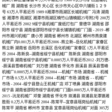
械厂 周 湖南省 长沙市 天心区 长沙市天心区中六铺街１２９
号 63万人平易近币 1989 0湘潭市雨湖区长城机械厂 冯涛 湖南
省 湘潭市 雨湖区 湘潭市雨湖区楠竹山镇楠韶25号附2号 200万
人平易近币 2002 9绥宁县机械厂废纸打包厂 曾德华 湖南省 邵
阳市 绥宁县 湖南省邵阳市绥宁县长铺镇机械厂门面 - 2019 -郴
州市湘兴机械厂 唐小芳 湖南省 郴州市 北湖区 郴州市燕泉建
机械厂内0.001万人平易近币2006 -熊立新--岳化机械厂家眷区
熊立新 湖南省 岳阳市 云溪区 岳化机械厂家眷区 1万人平易近
币 2004 -陈新良--湖南省绥宁县机械厂 陈新良 湖南省 邵阳市
绥宁县 湖南省绥宁县机械厂0.0005万人平易近币2012 -刘万德-
-辰溪县雪峰机械厂 刘万德 湖南省 怀化市 辰溪县 辰溪县雪峰
机械厂0.0005万人平易近币2004 ---机械厂市场 湖南省 - - 机械
厂市场 0.5万人平易近币 2004 --机械厂市场 湖南省 - - 机械厂
市场 - 2004 -绥宁县登山王机械厂店 邓丁喷鼻 湖南省 邵阳市
绥宁县 湖南省邵阳市绥宁县机械厂门面0.0005万人平易近币
2015 -沅龙机械厂 邓奎 湖南省 怀化市 溆浦县 溆浦县龙潭镇湘
胜街 0.2万人平易近币 2004 -陈常平--宜章县瑶岗仙机械厂对
陈常平 湖南省 郴州市 宜章县 宜章县瑶岗仙机械厂对面 305万