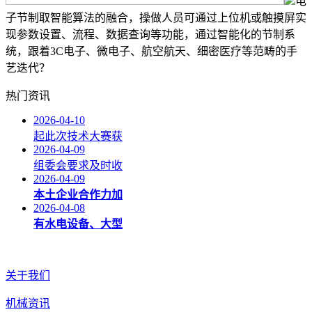
电
子节制取智能算法的融合，操做人员可通过上位机或触摸屏实
现参数设置、流程、数据查询等功能，通过智能化的节制系
统，跟着3C电子、微电子、航空航天、细密医疗等范畴的手
艺迭代？
热门资讯
2026-04-10
起此次技术大赛获
2026-04-09
组委会要求及时收
2026-04-09
本土企业合作力加
2026-04-08
有水电设备、大型
关于我们
机械资讯