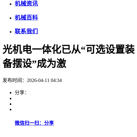
机械资讯
机械百科
联系我们
光机电一体化已从“可选设置装
备摆设”成为激
发布时间：2026-04-11 04:34
分享：
微信扫一扫：分享