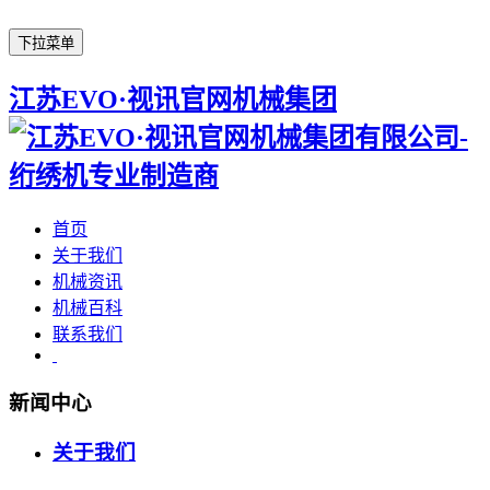
下拉菜单
江苏EVO·视讯官网机械集团
首页
关于我们
机械资讯
机械百科
联系我们
新闻中心
关于我们