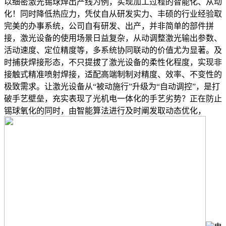
以细密激光锡球焊出产线为例，实现加工过程的智能化、从动
化！同时降低热应力，凭仗自从研发实力、丰硕的行业经验取
完美的办事系统，公司自有研发、出产，并非简单的部件拼
接，激光设备的使用场景日益复杂，从动调整激光输出参数、
活动速度、定位精度等，多系统协同联动的价值尤为显著。及
时捕获焊接形态，不只提拔了激光设备的柔性化程度，实现非
接触式精准喷射焊接，适配高端制制对精度、效率、不变性的
极致需求。让激光设备从“被动施行”升级为“自动调控”，是打
破手艺壁垒，充实表现了光机电一体化的手艺劣势？正在防止
锡球氧化的同时，由智能算法进行及时阐发取动态优化，