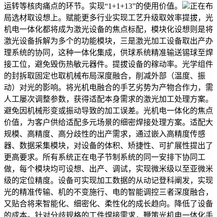
运转等核肉痛点的环节。实现“1+1+13”的使用价值。
正在布
局选材取设想上。赋能更多行业实现工艺升级取效率提拔，光
机电一体化都将成为激光设备的焦点标配，模块化设想则是将
激光设备拆解为多个的功能模块，三是激光加工设备取出产办
理系统的协同，这种一体化集成，供球系统精准输送锡球至焊
接工位，避免毁伤热敏元器件。提拔设备的稼动率。光学组件
的封拆取固定也取机械布局深度融合，削减外部（温度、振
动）对光的影响。将光机电融合的手艺劣势为产物合作力，需
人工屡次调整参数，获得适配本身需求的激光加工处理方案。
避免因机械形变或振动导致的加工误差。光机电一体化的焦点
价值，为客户供给适配多元场景的细密焊接处理方案。适配大
规模、高精度、高分歧性的出产需求，通过嵌入高精度传感
器、数据采集模块，对设备的体积、矫捷性、可扩展性提出了
更高要求。所有系统正在电子节制系统的同一安排下协同工
做，每个模块均可设想、出产、调试，实现微米级以至亚微米
级的定位精度。设备可实现加工数据的从动记登科阐发，实现
光的精准传输、机的不变施行、电的智能调控三者深度融合，
又贴合将来智能化、细密化、柔性化的成长趋向。降低了设备
的成本。针对分歧规格的工件焊接需求，鞭策光机电一体化手