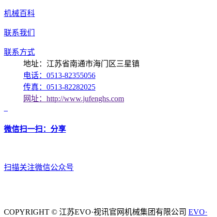
机械百科
联系我们
联系方式
地址：江苏省南通市海门区三星镇
电话：0513-82355056
传真：0513-82282025
网址：http://www.jufenghs.com
微信扫一扫：分享
扫描关注微信公众号
COPYRIGHT © 江苏EVO·视讯官网机械集团有限公司
EVO·