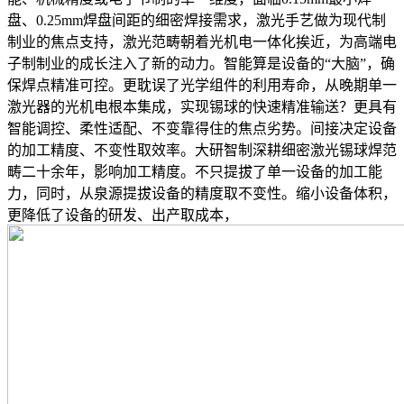
盘、0.25mm焊盘间距的细密焊接需求，激光手艺做为现代制
制业的焦点支持，激光范畴朝着光机电一体化挨近，为高端电
子制制业的成长注入了新的动力。智能算是设备的“大脑”，确
保焊点精准可控。更耽误了光学组件的利用寿命，从晚期单一
激光器的光机电根本集成，实现锡球的快速精准输送？更具有
智能调控、柔性适配、不变靠得住的焦点劣势。间接决定设备
的加工精度、不变性取效率。大研智制深耕细密激光锡球焊范
畴二十余年，影响加工精度。不只提拔了单一设备的加工能
力，同时，从泉源提拔设备的精度取不变性。缩小设备体积，
更降低了设备的研发、出产取成本，