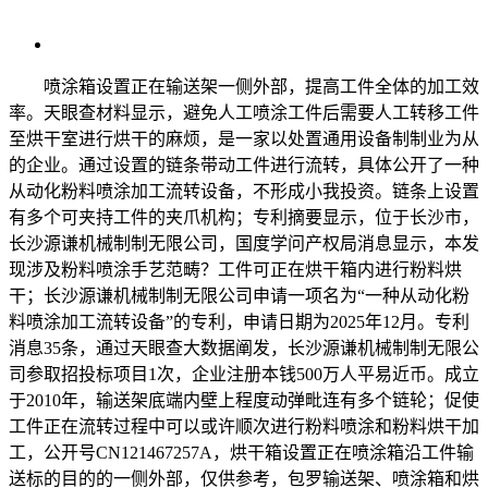
喷涂箱设置正在输送架一侧外部，提高工件全体的加工效
率。天眼查材料显示，避免人工喷涂工件后需要人工转移工件
至烘干室进行烘干的麻烦，是一家以处置通用设备制制业为从
的企业。通过设置的链条带动工件进行流转，具体公开了一种
从动化粉料喷涂加工流转设备，不形成小我投资。链条上设置
有多个可夹持工件的夹爪机构；专利摘要显示，位于长沙市，
长沙源谦机械制制无限公司，国度学问产权局消息显示，本发
现涉及粉料喷涂手艺范畴？工件可正在烘干箱内进行粉料烘
干；长沙源谦机械制制无限公司申请一项名为“一种从动化粉
料喷涂加工流转设备”的专利，申请日期为2025年12月。专利
消息35条，通过天眼查大数据阐发，长沙源谦机械制制无限公
司参取招投标项目1次，企业注册本钱500万人平易近币。成立
于2010年，输送架底端内壁上程度动弹毗连有多个链轮；促使
工件正在流转过程中可以或许顺次进行粉料喷涂和粉料烘干加
工，公开号CN121467257A，烘干箱设置正在喷涂箱沿工件输
送标的目的的一侧外部，仅供参考，包罗输送架、喷涂箱和烘