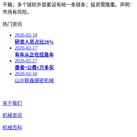
干箱；多个链轮外部套设有统一条链条；投资需隆重。声明：
市场有风险，
热门资讯
2026-02-18
研发人员占比28%
2026-02-17
有车从正在应急车
2026-02-17
患者“公费1万多买
2026-02-16
山众联鑫细密机械
关于我们
机械资讯
机械百科