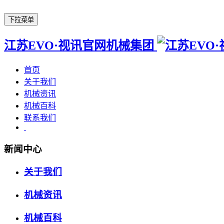
下拉菜单
江苏EVO·视讯官网机械集团
首页
关于我们
机械资讯
机械百科
联系我们
新闻中心
关于我们
机械资讯
机械百科