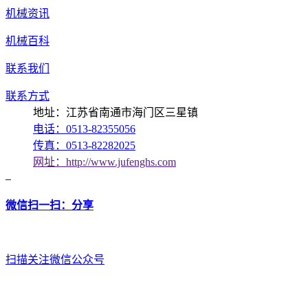
机械资讯
机械百科
联系我们
联系方式
地址：江苏省南通市海门区三星镇
电话：0513-82355056
传真：0513-82282025
网址：http://www.jufenghs.com
微信扫一扫：分享
扫描关注微信公众号