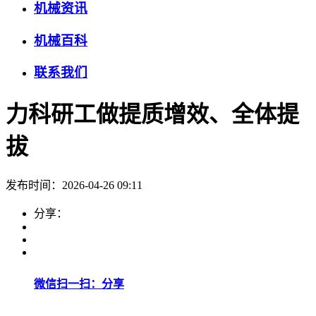
机械资讯
机械百科
联系我们
力科研工做提质增效、全体提
拔
发布时间：2026-04-26 09:11
分享：
微信扫一扫：分享