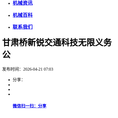
机械资讯
机械百科
联系我们
甘肃桥新锐交通科技无限义务
公
发布时间：2026-04-21 07:03
分享：
微信扫一扫：分享