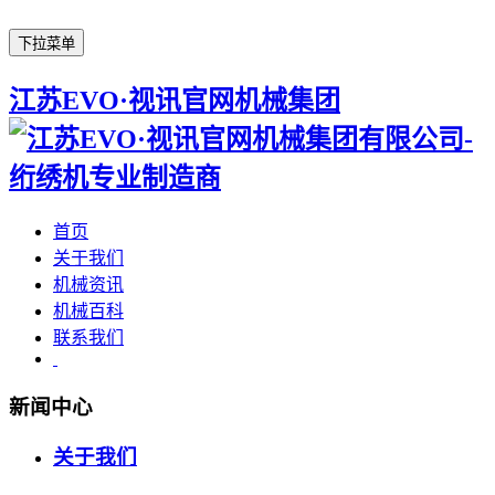
下拉菜单
江苏EVO·视讯官网机械集团
首页
关于我们
机械资讯
机械百科
联系我们
新闻中心
关于我们