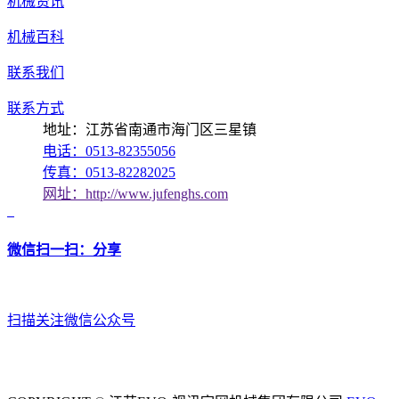
机械资讯
机械百科
联系我们
联系方式
地址：江苏省南通市海门区三星镇
电话：0513-82355056
传真：0513-82282025
网址：http://www.jufenghs.com
微信扫一扫：分享
扫描关注微信公众号