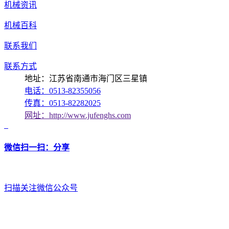
机械资讯
机械百科
联系我们
联系方式
地址：江苏省南通市海门区三星镇
电话：0513-82355056
传真：0513-82282025
网址：http://www.jufenghs.com
微信扫一扫：分享
扫描关注微信公众号