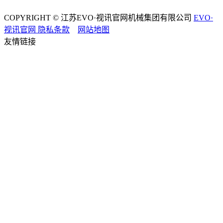
COPYRIGHT © 江苏EVO·视讯官网机械集团有限公司
EVO·
视讯官网
隐私条款
网站地图
友情链接