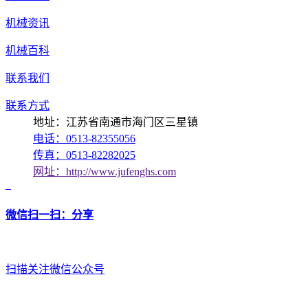
机械资讯
机械百科
联系我们
联系方式
地址：江苏省南通市海门区三星镇
电话：0513-82355056
传真：0513-82282025
网址：http://www.jufenghs.com
微信扫一扫：分享
扫描关注微信公众号