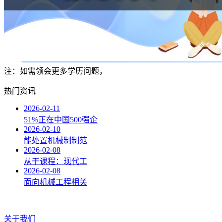
注：如需领会更多学历问题，
热门资讯
2026-02-11
51%正在中国500强企
2026-02-10
能处置机械制制范
2026-02-08
从干课程：现代工
2026-02-08
面向机械工程相关
关于我们