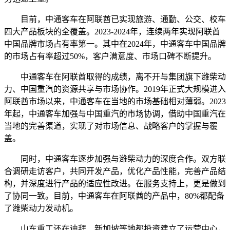
目前，中通客车在阿联酋已实现旅游、通勤、公交、校车
四大产品板块的全覆盖。2023-2024年，连续两年实现阿联酋
中国品牌市场占有率第一。其中在2024年，中通客车中国品牌
的市场占有率超过50%，客户满意度、市场口碑不断提升。
中通客车在阿联酋取得的成绩，离不开与集团旗下潍柴动
力、中国重汽的资源共享与市场协作。2019年正式大规模进入
阿联酋市场以来，中通客车在当地的市场基础相对薄弱。2023
年起，中通客车加强与中国重汽的市场协调，借助中国重汽在
当地的完善渠道，实现了对市场信息、战略客户的掌握与覆
盖。
同时，中通客车逐步加强与潍柴动力的深度合作。双方联
合调研走访客户，共同开发产品，优化产品性能，完善产品结
构，并深度进行产品的适应性改进。在服务支持上，更是做到
了协同一致。目前，中通客车在阿联酋的产品中，80%都配备
了潍柴动力发动机。
山东重工还在迪拜、新加坡等地都投资建立了运营中心，