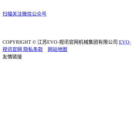
扫描关注微信公众号
COPYRIGHT © 江苏EVO·视讯官网机械集团有限公司
EVO·
视讯官网
隐私条款
网站地图
友情链接