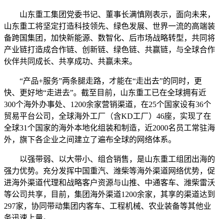
山东重工集团党委书记、董事长满慎刚表示，面向未来，
山东重工将坚定打造科技领先、绿色发展、世界一流的高端装
备跨国集团，加快新能源、数智化、后市场战略转型，共同将
产业链打造成合作链、创新链、绿色链、共赢链，与全球合作
伙伴共同成长、共享成功、共赢未来。
“产品+服务”两条腿走路，才能在“走出去”的同时，更
快、更好地“走进去”。截至目前，山东重工已在全球拥有近
300个海外办事处、1200余家营销渠道，在25个国家设有36个
贸易平台公司，全球海外工厂（含KD工厂）46座，实现了在
全球31个国家的海外本地化组装和制造，近2000名员工常驻海
外，旗下各企业之间建立了遍布全球的网络体系。
以强带弱、以大带小、组合销售，是山东重工组团出海的
强力优势。充分发挥中国重汽、潍柴等海外渠道网络优势，促
进海外渠道代理和战略客户资源与山推、中通客车、潍柴雷沃
等公司共享，目前，集团海外渠道1200余家，其享的渠道达到
297家，协同带动集团内客车、工程机械、农业装备等其他业
务迅速上量。