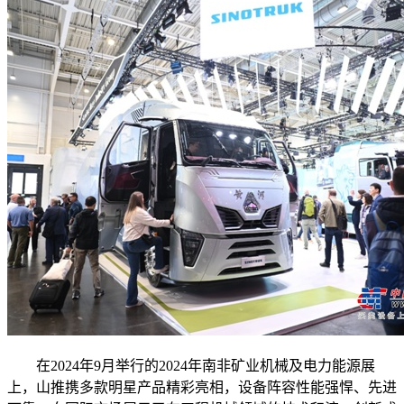
在2024年9月举行的2024年南非矿业机械及电力能源展
上，山推携多款明星产品精彩亮相，设备阵容性能强悍、先进